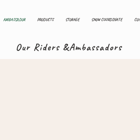
AMBASSADOR
PRODUCTS
STORAGE
SNOW COORDINATE
CO
Our Riders &Ambassadors