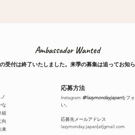
Ambassador Wanted
の受付は終了いたしました。来季の募集は追ってお知
応募方法
スノ
Instagram
＠lazymondayjapan
をフォ
かな
い。
り組
応募先メールアドレス
に向
lazymonday.japan[at]gmail.com
未来