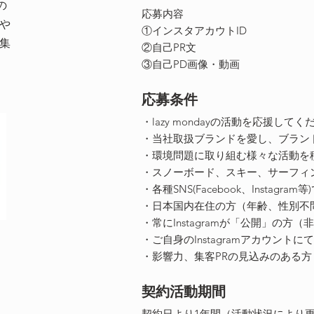
の
応募内容
や
①インスタアカウトID
集
②自己PR文
③自己PD画像・動画
​応募条件
・lazy mondayの活動を応援して
​・当社取扱ブランドを愛し、ブラ
・環境問題に取り組む様々な活動を
・スノーボード、スキー、サーフィ
・各種SNS(Facebook、Inst
・日本国内在住の方（年齢、性別不
・常にInstagramが「公開」の
・ご自身のInstagramアカウン
・影響力、集客PRの見込みのある方
​契約活動期間
契約日より1年間（活動状況により