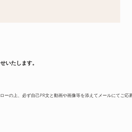
らせいたします。
ローの上、必ず自己PR文と動画や画像等を添えて
メール
にてご応